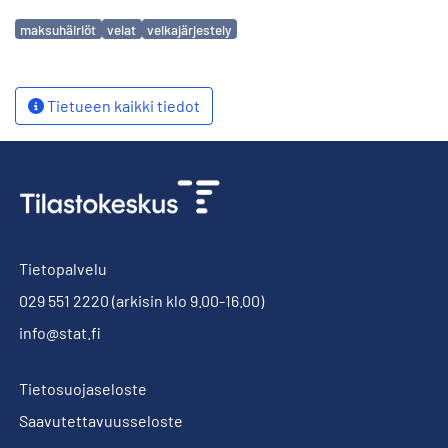
Avainsanat
maksuhäiriöt
velat
velkajärjestely
Tietueen kaikki tiedot
Tietopalvelu
029 551 2220
(arkisin klo 9.00-16.00)
info@stat.fi
Tietosuojaseloste
Saavutettavuusseloste