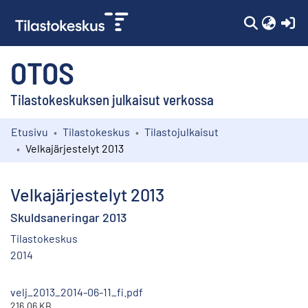
(c
OTOS
Tilastokeskuksen julkaisut verkossa
Etusivu
Tilastokeskus
Tilastojulkaisut
Kokoelmat
Velkajärjestelyt 2013
Selaa
Velkajärjestelyt 2013
Skuldsaneringar 2013
Tilastokeskus
2014
velj_2013_2014-06-11_fi.pdf
216.06 KB