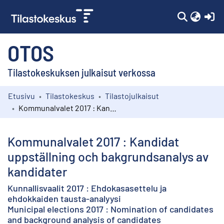
(c
OTOS
Tilastokeskuksen julkaisut verkossa
Etusivu
Tilastokeskus
Tilastojulkaisut
Kokoelmat
Kommunalvalet 2017 : Kandidat uppställning och bakgrundsanalys av kandidater
Selaa
Kommunalvalet 2017 : Kandidat
uppställning och bakgrundsanalys av
kandidater
Kunnallisvaalit 2017 : Ehdokasasettelu ja
ehdokkaiden tausta-analyysi
Municipal elections 2017 : Nomination of candidates
and background analysis of candidates