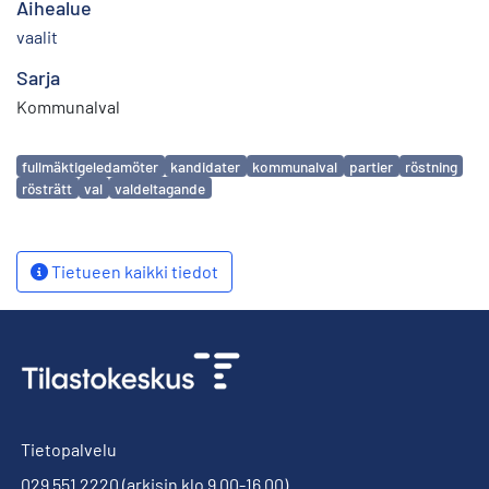
Aihealue
vaalit
Sarja
Kommunalval
Avainsanat
fullmäktigeledamöter
kandidater
kommunalval
partier
röstning
rösträtt
val
valdeltagande
Tietueen kaikki tiedot
Tietopalvelu
029 551 2220
(arkisin klo 9.00-16.00)