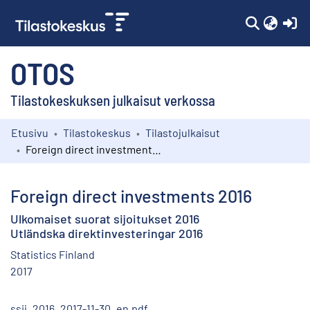
(c
OTOS
Tilastokeskuksen julkaisut verkossa
Etusivu
Tilastokeskus
Tilastojulkaisut
Kokoelmat
Foreign direct investments 2016
Selaa
Foreign direct investments 2016
Ulkomaiset suorat sijoitukset 2016
Utländska direktinvesteringar 2016
Statistics Finland
2017
ssij_2016_2017-11-30_en.pdf