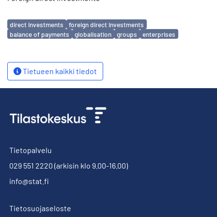
Avainsanat
direct investments
foreign direct investments
balance of payments
globalisation
groups
enterprises
Tietueen kaikki tiedot
Tietopalvelu
029 551 2220
(arkisin klo 9.00-16.00)
info@stat.fi
Tietosuojaseloste