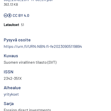
363.13 KB
CC BY 4.0
Lataukset
51
Pysyvä osoite
https://urn.fi/URN:NBN:fi-fe20230905119894
Kuvaus
Suomen virallinen tilasto (SVT)
ISSN
2342-351X
Aihealue
yritykset
Sarja
Foreign direct investments