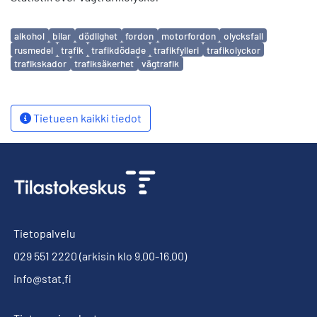
Avainsanat
alkohol
bilar
dödlighet
fordon
motorfordon
olycksfall
rusmedel
trafik
trafikdödade
trafikfylleri
trafikolyckor
trafikskador
trafiksäkerhet
vägtrafik
Tietueen kaikki tiedot
Tietopalvelu
029 551 2220
(arkisin klo 9.00-16.00)
info@stat.fi