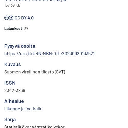
157.39 KB
CC BY 4.0
Lataukset
37
Pysyvä osoite
https://urn.fi/URN:NBN:fi-fe20230920133521
Kuvaus
Suomen virallinen tilasto (SVT)
ISSN
2342-3838
Aihealue
liikenne ja matkailu
Sarja
Statistik över vägtrafikolyckor