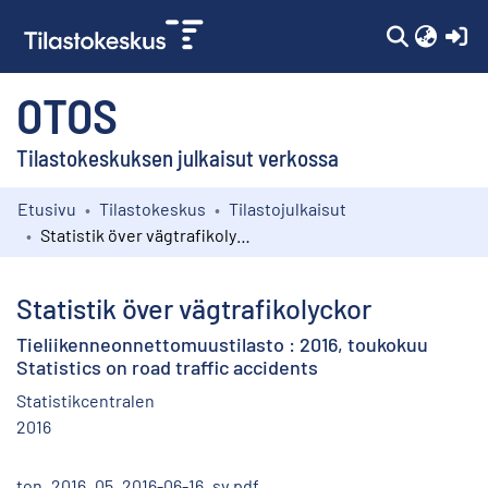
(c
OTOS
Tilastokeskuksen julkaisut verkossa
Etusivu
Tilastokeskus
Tilastojulkaisut
Kokoelmat
Statistik över vägtrafikolyckor
Selaa
Statistik över vägtrafikolyckor
Tieliikenneonnettomuustilasto : 2016, toukokuu
Statistics on road traffic accidents
Statistikcentralen
2016
ton_2016_05_2016-06-16_sv.pdf