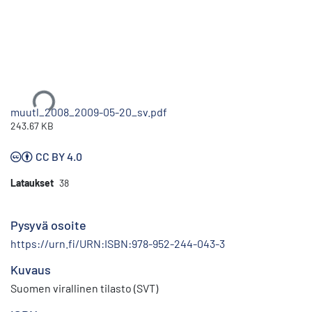
Ladataan...
muutl_2008_2009-05-20_sv.pdf
243.67 KB
CC BY 4.0
Lataukset
38
Pysyvä osoite
https://urn.fi/URN:ISBN:978-952-244-043-3
Kuvaus
Suomen virallinen tilasto (SVT)