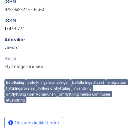
ISBN
978-952-244-043-3
ISSN
1797-6774
Aihealue
väestö
Sarja
Flyttningsrörelsen
Avainsanat
befolkning
befolkningsförändringar
befolkningstillväxt
emigration
flyttningsrörelse
inrikes omflyttning
invandring
omflyttning inom kommunen
omflyttning mellan kommuner
utvandring
Tietueen kaikki tiedot