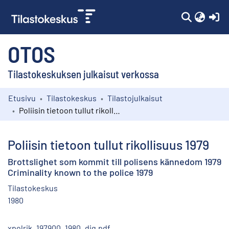
(c
OTOS
Tilastokeskuksen julkaisut verkossa
Etusivu
Tilastokeskus
Tilastojulkaisut
Kokoelmat
Poliisin tietoon tullut rikollisuus 1979
Selaa
Poliisin tietoon tullut rikollisuus 1979
Brottslighet som kommit till polisens kännedom 1979
Criminality known to the police 1979
Tilastokeskus
1980
xpolrik_197900_1980_dig.pdf