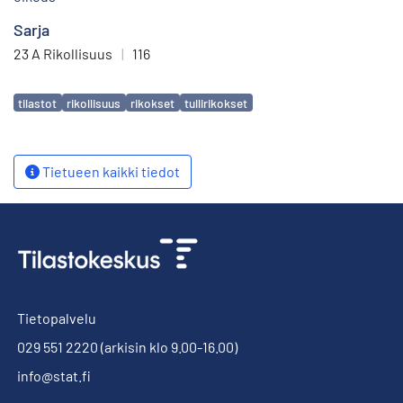
Sarja
23 A Rikollisuus
|
116
Avainsanat
tilastot
rikollisuus
rikokset
tullirikokset
Tietueen kaikki tiedot
Tietopalvelu
029 551 2220
(arkisin klo 9.00-16.00)
info@stat.fi