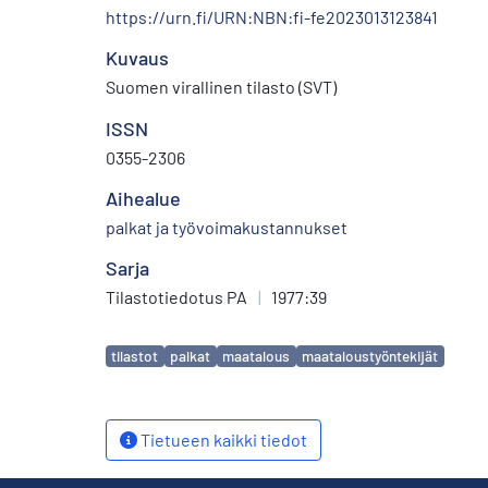
https://urn.fi/URN:NBN:fi-fe2023013123841
Kuvaus
Suomen virallinen tilasto (SVT)
ISSN
0355-2306
Aihealue
palkat ja työvoimakustannukset
Sarja
Tilastotiedotus PA
|
1977:39
Avainsanat
tilastot
palkat
maatalous
maataloustyöntekijät
Tietueen kaikki tiedot