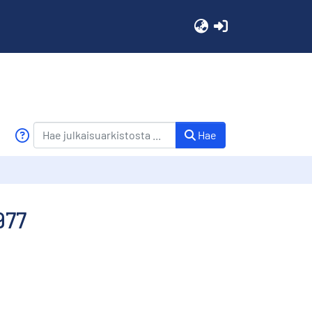
(current)
Hae
977