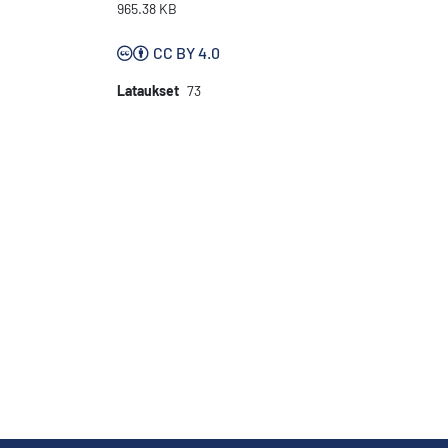
965.38 KB
CC BY 4.0
Lataukset
73