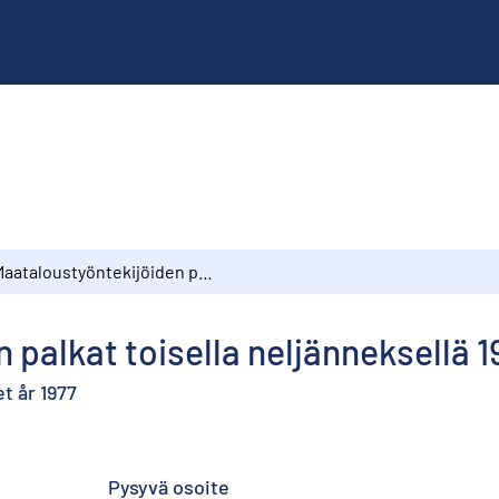
Maataloustyöntekijöiden palkat toisella neljänneksellä 1977
 palkat toisella neljänneksellä 1
t år 1977
Pysyvä osoite