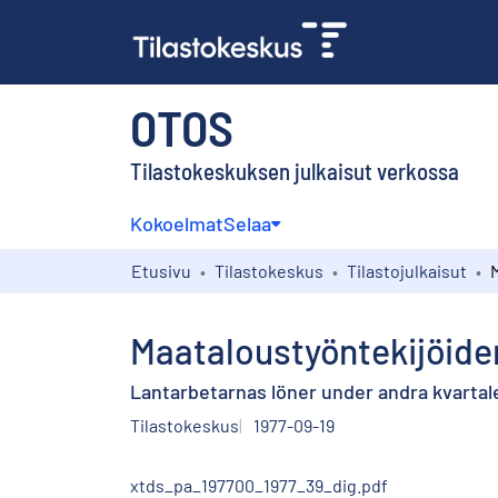
OTOS
Tilastokeskuksen julkaisut verkossa
Kokoelmat
Selaa
Etusivu
Tilastokeskus
Tilastojulkaisut
Maataloustyöntekijöiden
Lantarbetarnas löner under andra kvartale
Tilastokeskus
1977-09-19
xtds_pa_197700_1977_39_dig.pdf