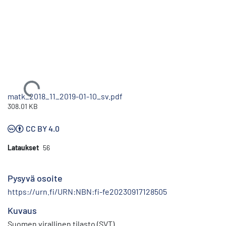
Ladataan...
matk_2018_11_2019-01-10_sv.pdf
308.01 KB
CC BY 4.0
Lataukset
56
Pysyvä osoite
https://urn.fi/URN:NBN:fi-fe20230917128505
Kuvaus
Suomen virallinen tilasto (SVT)