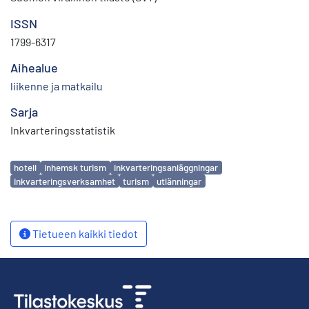
ISSN
1799-6317
Aihealue
liikenne ja matkailu
Sarja
Inkvarteringsstatistik
Avainsanat
hotell
inhemsk turism
inkvarteringsanläggningar
inkvarteringsverksamhet
turism
utlänningar
Tietueen kaikki tiedot