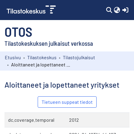
(c
OTOS
Tilastokeskuksen julkaisut verkossa
Etusivu
Tilastokeskus
Tilastojulkaisut
Kokoelmat
Aloittaneet ja lopettaneet yritykset
Selaa
Aloittaneet ja lopettaneet yritykset
Tietueen suppeat tiedot
dc.coverage.temporal
2012