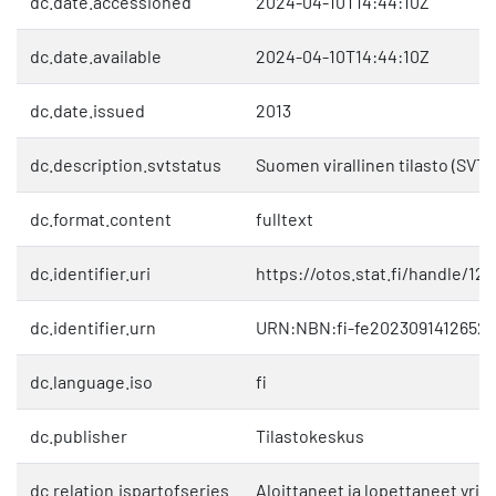
dc.date.accessioned
2024-04-10T14:44:10Z
dc.date.available
2024-04-10T14:44:10Z
dc.date.issued
2013
dc.description.svtstatus
Suomen virallinen tilasto (SVT)
dc.format.content
fulltext
dc.identifier.uri
https://otos.stat.fi/handle/1
dc.identifier.urn
URN:NBN:fi-fe20230914126523
dc.language.iso
fi
dc.publisher
Tilastokeskus
dc.relation.ispartofseries
Aloittaneet ja lopettaneet yrit