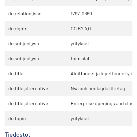
dc.relation.issn
1797-0660
dc.rights
CC BY 4.0
dc.subject.yso
yritykset
dc.subject.yso
toimialat
dc.title
Aloittaneet ja lopettaneet yrit
dc.title.alternative
Nya och nedlagda företag
dc.title.alternative
Enterprise openings and closu
dc.topic
yritykset
Tiedostot