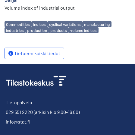
Volume index of industrial output
Avainsanat
Commodities
indices
cyclical variations
manufacturing
industries
production
products
volume indices
Tietueen kaikki tiedot
Tietopalvelu
029 551 2220
(arkisin klo 9.00-16.00)
info@stat.fi