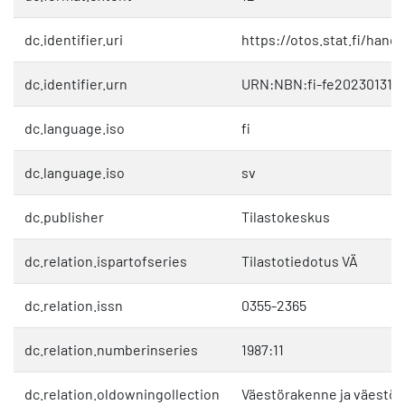
dc.identifier.uri
https://otos.stat.fi/hand
dc.identifier.urn
URN:NBN:fi-fe2023013112
dc.language.iso
fi
dc.language.iso
sv
dc.publisher
Tilastokeskus
dc.relation.ispartofseries
Tilastotiedotus VÄ
dc.relation.issn
0355-2365
dc.relation.numberinseries
1987:11
dc.relation.oldowningollection
Väestörakenne ja väestö