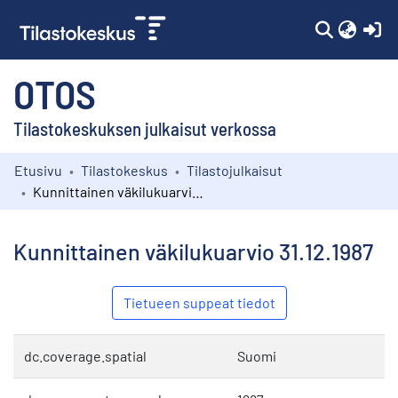
(c
OTOS
Tilastokeskuksen julkaisut verkossa
Etusivu
Tilastokeskus
Tilastojulkaisut
Kokoelmat
Kunnittainen väkilukuarvio 31.12.1987
Selaa
Kunnittainen väkilukuarvio 31.12.1987
Tietueen suppeat tiedot
dc.coverage.spatial
Suomi