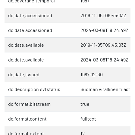
dc.coverage.temporal
1987
dc.date.accessioned
2019-11-05T09:45:03Z
dc.date.accessioned
2024-03-08T18:24:49Z
dc.date.available
2019-11-05T09:45:03Z
dc.date.available
2024-03-08T18:24:49Z
dc.date.issued
1987-12-30
dc.description.svtstatus
Suomen virallinen tilasto 
dc.format.bitstream
true
dc.format.content
fulltext
dc.format.extent
12