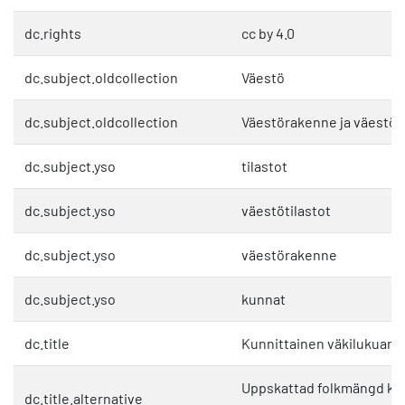
dc.rights
cc by 4.0
dc.subject.oldcollection
Väestö
dc.subject.oldcollection
Väestörakenne ja väestö
dc.subject.yso
tilastot
dc.subject.yso
väestötilastot
dc.subject.yso
väestörakenne
dc.subject.yso
kunnat
dc.title
Kunnittainen väkilukuarvi
Uppskattad folkmängd k
dc.title.alternative