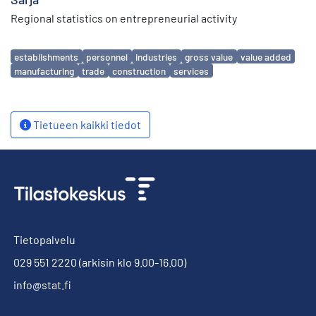
Regional statistics on entrepreneurial activity
Avainsanat
establishments
personnel
industries
gross value
value added
manufacturing
trade
construction
services
Tietueen kaikki tiedot
Tietopalvelu
029 551 2220
(arkisin klo 9.00-16.00)
info@stat.fi