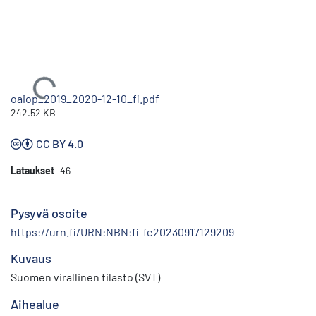
Ladataan...
oaiop_2019_2020-12-10_fi.pdf
242.52 KB
CC BY 4.0
Lataukset
46
Pysyvä osoite
https://urn.fi/URN:NBN:fi-fe20230917129209
Kuvaus
Suomen virallinen tilasto (SVT)
Aihealue