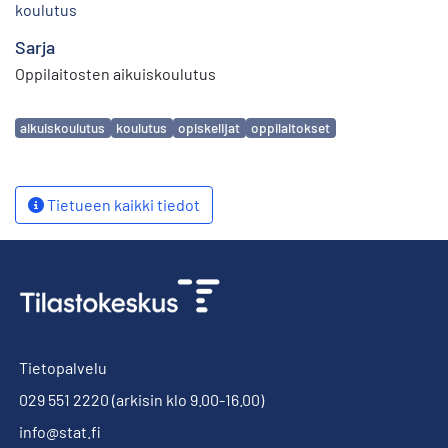
koulutus
Sarja
Oppilaitosten aikuiskoulutus
Avainsanat
aikuiskoulutus
koulutus
opiskelijat
oppilaitokset
Tietueen kaikki tiedot
Tietopalvelu
029 551 2220
(arkisin klo 9.00-16.00)
info@stat.fi