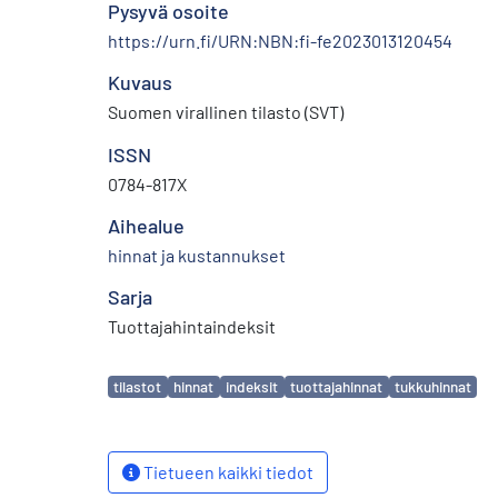
Pysyvä osoite
https://urn.fi/URN:NBN:fi-fe2023013120454
Kuvaus
Suomen virallinen tilasto (SVT)
ISSN
0784-817X
Aihealue
hinnat ja kustannukset
Sarja
Tuottajahintaindeksit
Avainsanat
tilastot
hinnat
indeksit
tuottajahinnat
tukkuhinnat
Tietueen kaikki tiedot