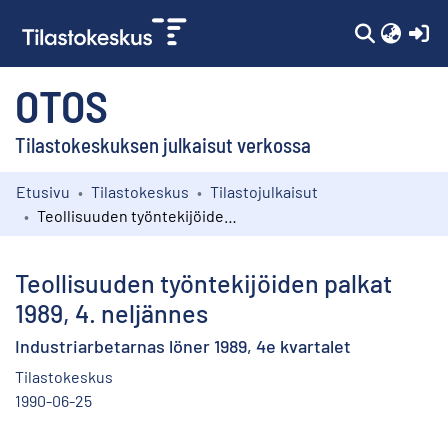
(c
OTOS
Tilastokeskuksen julkaisut verkossa
Etusivu
Tilastokeskus
Tilastojulkaisut
Kokoelmat
Teollisuuden työntekijöiden palkat 1989, 4. neljännes
Selaa
Teollisuuden työntekijöiden palkat
1989, 4. neljännes
Industriarbetarnas löner 1989, 4e kvartalet
Tilastokeskus
1990-06-25