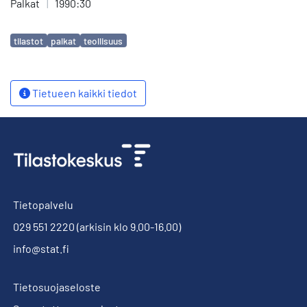
Palkat
|
1990:30
Avainsanat
tilastot
palkat
teollisuus
Tietueen kaikki tiedot
Tietopalvelu
029 551 2220
(arkisin klo 9.00-16.00)
info@stat.fi
Tietosuojaseloste