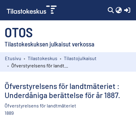
(c
OTOS
Tilastokeskuksen julkaisut verkossa
Etusivu
Tilastokeskus
Tilastojulkaisut
Kokoelmat
Öfverstyrelsens för landtmäteriet : Underdåniga berättelse för år 1887.
Selaa
Öfverstyrelsens för landtmäteriet :
Underdåniga berättelse för år 1887.
Öfverstyrelsens för landtmäteriet
1889