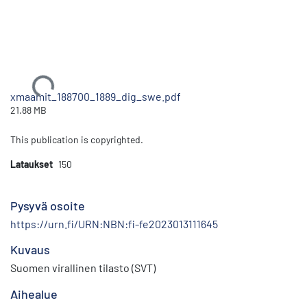
Ladataan...
xmaamit_188700_1889_dig_swe.pdf
21.88 MB
This publication is copyrighted.
Lataukset
150
Pysyvä osoite
https://urn.fi/URN:NBN:fi-fe2023013111645
Kuvaus
Suomen virallinen tilasto (SVT)
Aihealue