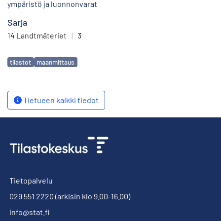
ympäristö ja luonnonvarat
Sarja
14 Landtmäteriet
|
3
Avainsanat
tilastot
maanmittaus
Tietueen kaikki tiedot
Tietopalvelu
029 551 2220
(arkisin klo 9.00-16.00)
info@stat.fi