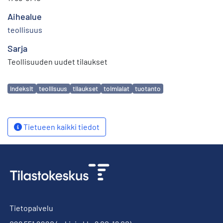
Aihealue
teollisuus
Sarja
Teollisuuden uudet tilaukset
Avainsanat
indeksit
teollisuus
tilaukset
toimialat
tuotanto
Tietueen kaikki tiedot
Tietopalvelu