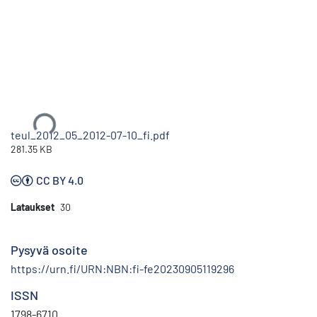
Ladataan...
teul_2012_05_2012-07-10_fi.pdf
281.35 KB
CC BY 4.0
Lataukset
30
Pysyvä osoite
https://urn.fi/URN:NBN:fi-fe20230905119296
ISSN
1798-6710