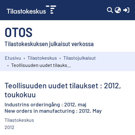
(c
OTOS
Tilastokeskuksen julkaisut verkossa
Etusivu
Tilastokeskus
Tilastojulkaisut
Kokoelmat
Teollisuuden uudet tilaukset : 2012, toukokuu
Selaa
Teollisuuden uudet tilaukset : 2012,
toukokuu
Industrins orderingång : 2012, maj
New orders in manufacturing : 2012, May
Tilastokeskus
2012