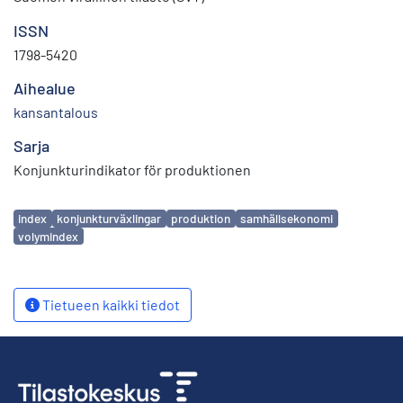
ISSN
1798-5420
Aihealue
kansantalous
Sarja
Konjunkturindikator för produktionen
Avainsanat
index
konjunkturväxlingar
produktion
samhällsekonomi
volymindex
Tietueen kaikki tiedot