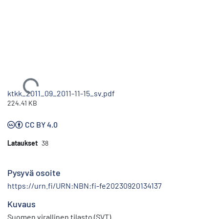
Ladataan...
ktkk_2011_09_2011-11-15_sv.pdf
224.41 KB
CC BY 4.0
Lataukset
38
Pysyvä osoite
https://urn.fi/URN:NBN:fi-fe20230920134137
Kuvaus
Suomen virallinen tilasto (SVT)