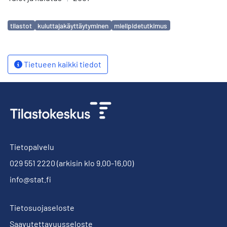
Avainsanat
tilastot
kuluttajakäyttäytyminen
mielipidetutkimus
Tietueen kaikki tiedot
Tietopalvelu
029 551 2220
(arkisin klo 9.00-16.00)
info@stat.fi
Tietosuojaseloste
Saavutettavuusseloste