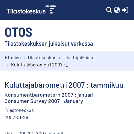
(c
OTOS
Tilastokeskuksen julkaisut verkossa
Etusivu
Tilastokeskus
Tilastojulkaisut
Kokoelmat
Kuluttajabarometri 2007 : tammikuu
Selaa
Kuluttajabarometri 2007 : tammikuu
Konsumentbarometern 2007 : januari
Consumer Survey 2007 : January
Tilastokeskus
2007-01-29
xkbar_200701_2007_dig.pdf