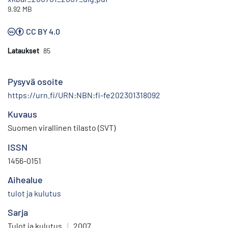
9.92 MB
CC BY 4.0
Lataukset
85
Pysyvä osoite
https://urn.fi/URN:NBN:fi-fe202301318092
Kuvaus
Suomen virallinen tilasto (SVT)
ISSN
1456-0151
Aihealue
tulot ja kulutus
Sarja
Tulot ja kulutus
|
2007