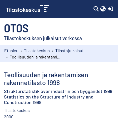
(c
OTOS
Tilastokeskuksen julkaisut verkossa
Etusivu
Tilastokeskus
Tilastojulkaisut
Kokoelmat
Teollisuuden ja rakentamisen rakennetilasto 1998
Selaa
Teollisuuden ja rakentamisen
rakennetilasto 1998
Strukturstatistik över industrin och byggandet 1998
Statistics on the Structure of Industry and
Construction 1998
Tilastokeskus
2000