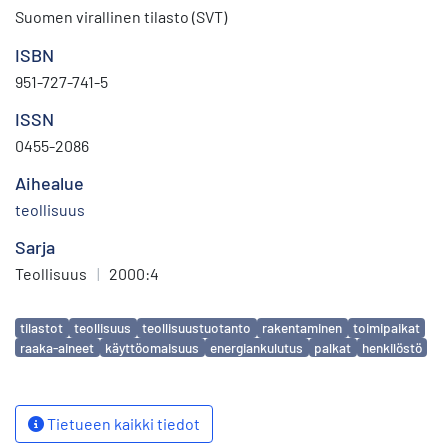
Suomen virallinen tilasto (SVT)
ISBN
951-727-741-5
ISSN
0455-2086
Aihealue
teollisuus
Sarja
Teollisuus
|
2000:4
Avainsanat
tilastot
teollisuus
teollisuustuotanto
rakentaminen
toimipaikat
raaka-aineet
käyttöomaisuus
energiankulutus
palkat
henkilöstö
Tietueen kaikki tiedot