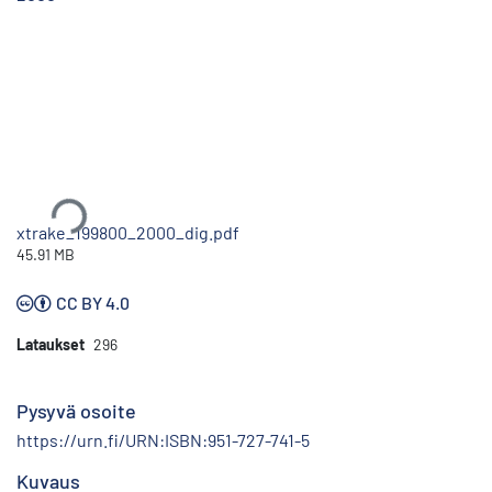
Ladataan...
xtrake_199800_2000_dig.pdf
45.91 MB
CC BY 4.0
Lataukset
296
Pysyvä osoite
https://urn.fi/URN:ISBN:951-727-741-5
Kuvaus