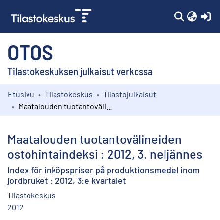
(c
OTOS
Tilastokeskuksen julkaisut verkossa
Etusivu
Tilastokeskus
Tilastojulkaisut
Kokoelmat
Maatalouden tuotantovälineiden ostohintaindeksi : 2012, 3. neljännes
Selaa
Maatalouden tuotantovälineiden
ostohintaindeksi : 2012, 3. neljännes
Index för inköpspriser på produktionsmedel inom
jordbruket : 2012, 3:e kvartalet
Tilastokeskus
2012