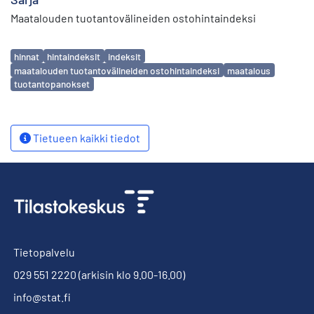
Maatalouden tuotantovälineiden ostohintaindeksi
Avainsanat
hinnat
hintaindeksit
indeksit
maatalouden tuotantovälineiden ostohintaindeksi
maatalous
tuotantopanokset
Tietueen kaikki tiedot
Tietopalvelu
029 551 2220
(arkisin klo 9.00-16.00)
info@stat.fi