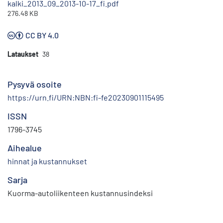
kalki_2013_09_2013-10-17_fi.pdf
276.48 KB
CC BY 4.0
Lataukset
38
Pysyvä osoite
https://urn.fi/URN:NBN:fi-fe20230901115495
ISSN
1796-3745
Aihealue
hinnat ja kustannukset
Sarja
Kuorma-autoliikenteen kustannusindeksi