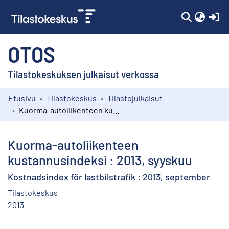
(c
OTOS
Tilastokeskuksen julkaisut verkossa
Etusivu
Tilastokeskus
Tilastojulkaisut
Kokoelmat
Kuorma-autoliikenteen kustannusindeksi : 2013, syyskuu
Selaa
Kuorma-autoliikenteen
kustannusindeksi : 2013, syyskuu
Kostnadsindex för lastbilstrafik : 2013, september
Tilastokeskus
2013