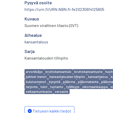
Pysyvä osoite
https://urn.fi/URN:NBN:fi-fe20230914125605
Kuvaus
Suomen virallinen tilasto (SVT)
Aihealue
kansantalous
Sarja
Kansantalouden tilinpito
Avainsanat
arvonlisäys
bruttokansantulo
bruttokansantuote
huol
julkiset menot
kansantalouden tilinpito
kansantalous
k
kulutusmenot
kysyntä
pääoma
pääomakanta
pääoma
tarjonta
tulot
tuotanto
työllisyys
ulkomaankauppa
v
velkaantumisaste
veroaste
Tietueen kaikki tiedot