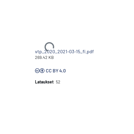
Ladataan...
vtp_2020_2021-03-15_fi.pdf
269.42 KB
CC BY 4.0
Lataukset
52