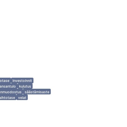
totase
investoinnit
ansantulo
kulutus
nmuodostus
säästämisaste
aihtotase
velat