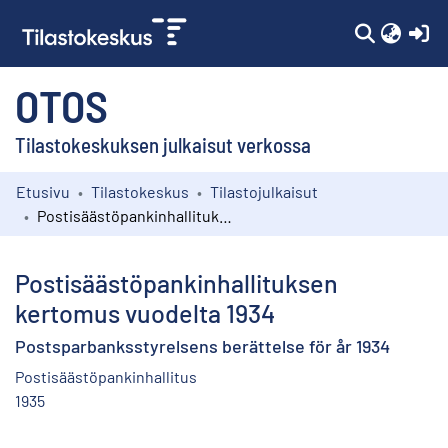
(c
OTOS
Tilastokeskuksen julkaisut verkossa
Etusivu
Tilastokeskus
Tilastojulkaisut
Kokoelmat
Postisäästöpankinhallituksen kertomus vuodelta 1934
Selaa
Postisäästöpankinhallituksen
kertomus vuodelta 1934
Postsparbanksstyrelsens berättelse för år 1934
Postisäästöpankinhallitus
1935