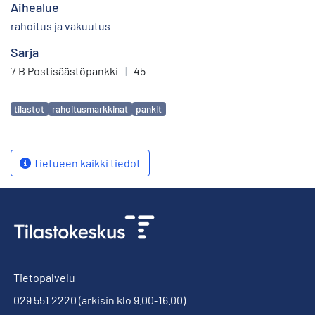
Aihealue
rahoitus ja vakuutus
Sarja
7 B Postisäästöpankki
|
45
Avainsanat
tilastot
rahoitusmarkkinat
pankit
Tietueen kaikki tiedot
Tietopalvelu
029 551 2220
(arkisin klo 9.00-16.00)