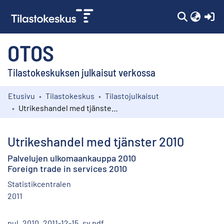
(c
OTOS
Tilastokeskuksen julkaisut verkossa
Etusivu
Tilastokeskus
Tilastojulkaisut
Kokoelmat
Utrikeshandel med tjänster 2010
Selaa
Utrikeshandel med tjänster 2010
Palvelujen ulkomaankauppa 2010
Foreign trade in services 2010
Statistikcentralen
2011
pul_2010_2011-12-15_sv.pdf