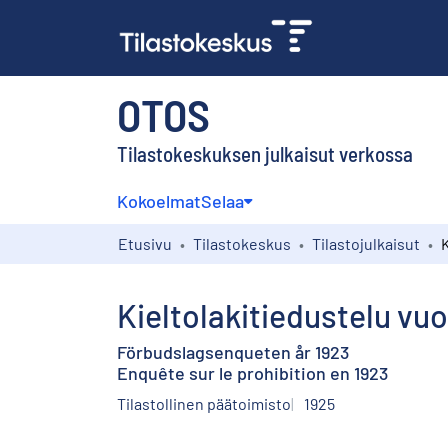
OTOS
Tilastokeskuksen julkaisut verkossa
Kokoelmat
Selaa
Etusivu
Tilastokeskus
Tilastojulkaisut
Kieltolakitiedustelu vu
Förbudslagsenqueten år 1923
Enquête sur le prohibition en 1923
Tilastollinen päätoimisto
1925