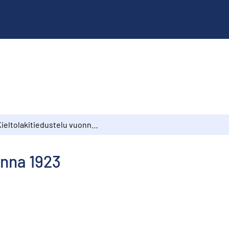
Kieltolakitiedustelu vuonna 1923
onna 1923