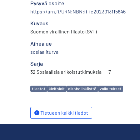
Pysyvä osoite
https://urn.fi/URN:NBN:fi-fe2023013115646
Kuvaus
Suomen virallinen tilasto (SVT)
Aihealue
sosiaaliturva
Sarja
32 Sosiaalisia erikoistutkimuksia
|
7
Avainsanat
tilastot
kieltolait
alkoholinkäyttö
vaikutukset
Tietueen kaikki tiedot