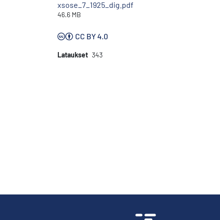
xsose_7_1925_dig.pdf
46.6 MB
CC BY 4.0
Lataukset
343