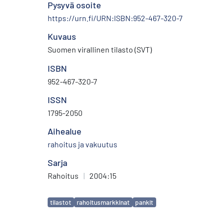
Pysyvä osoite
https://urn.fi/URN:ISBN:952-467-320-7
Kuvaus
Suomen virallinen tilasto (SVT)
ISBN
952-467-320-7
ISSN
1795-2050
Aihealue
rahoitus ja vakuutus
Sarja
Rahoitus
|
2004:15
Avainsanat
tilastot
rahoitusmarkkinat
pankit