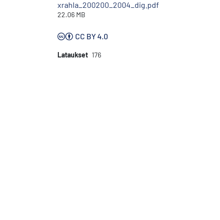
xrahla_200200_2004_dig.pdf
22.06 MB
CC BY 4.0
Lataukset
176