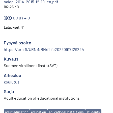
oaiop_2014_2015-12-10_en.pdf
192.25 KB
CC BY 4.0
Lataukset
51
Pysyvä osoite
https://urn.fi/URN:NBN:fi-fe20230917129224
Kuvaus
Suomen virallinen tilasto (SVT)
Aihealue
koulutus
Sarja
Adult education of educational institutions
Avainsanat
adult education
education
educational institutions
students