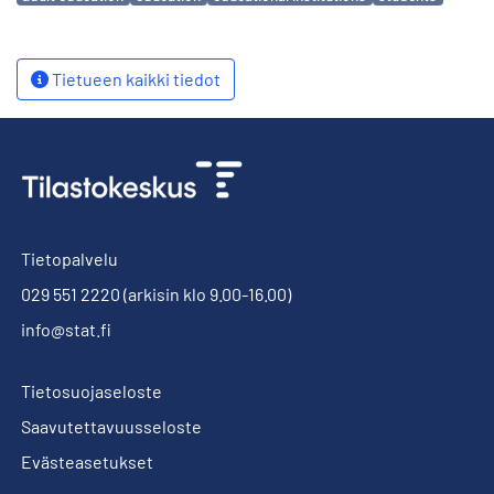
Tietueen kaikki tiedot
Tietopalvelu
029 551 2220
(arkisin klo 9.00-16.00)
info@stat.fi
Tietosuojaseloste
Saavutettavuusseloste
Evästeasetukset