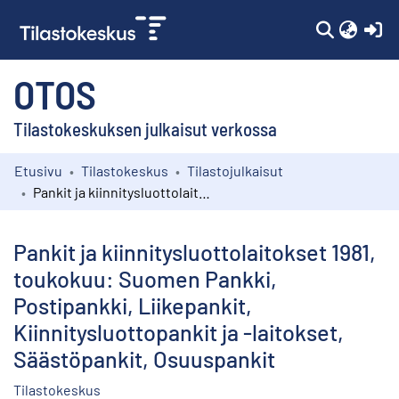
(c
OTOS
Tilastokeskuksen julkaisut verkossa
Etusivu
Tilastokeskus
Tilastojulkaisut
Kokoelmat
Pankit ja kiinnitysluottolaitokset 1981, toukokuu: Suomen Pankki, Postipankki, Liikepankit, Kiinnitysluottopankit ja -laitokset, Säästöpankit, Osuuspankit
Selaa
Pankit ja kiinnitysluottolaitokset 1981,
toukokuu: Suomen Pankki,
Postipankki, Liikepankit,
Kiinnitysluottopankit ja -laitokset,
Säästöpankit, Osuuspankit
Tilastokeskus