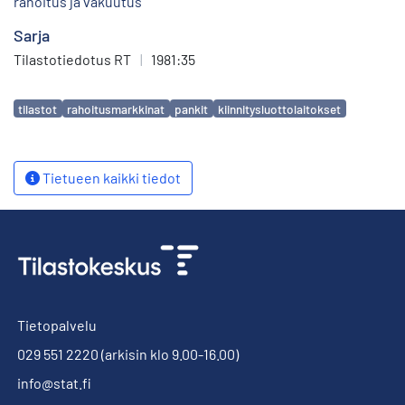
rahoitus ja vakuutus
Sarja
Tilastotiedotus RT
|
1981:35
Avainsanat
tilastot
rahoitusmarkkinat
pankit
kiinnitysluottolaitokset
Tietueen kaikki tiedot
Tietopalvelu
029 551 2220
(arkisin klo 9.00-16.00)
info@stat.fi