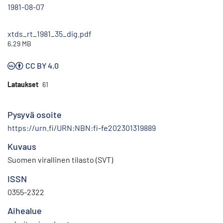
1981-08-07
xtds_rt_1981_35_dig.pdf
6.29 MB
CC BY 4.0
Lataukset
61
Pysyvä osoite
https://urn.fi/URN:NBN:fi-fe202301319889
Kuvaus
Suomen virallinen tilasto (SVT)
ISSN
0355-2322
Aihealue