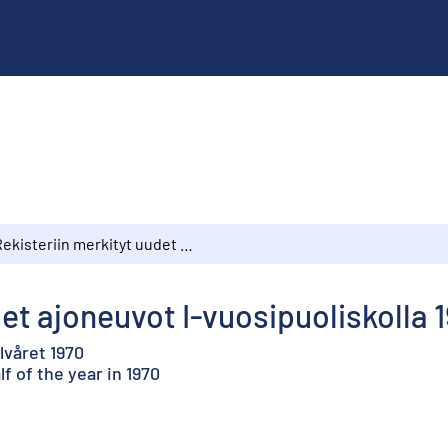
Rekisteriin merkityt uudet ajoneuvot I-vuosipuoliskolla 1970
et ajoneuvot I-vuosipuoliskolla 
lvåret 1970
f of the year in 1970