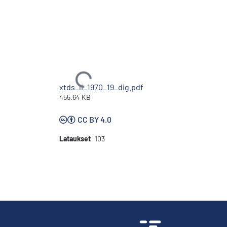
Ladataan...
xtds_li_1970_19_dig.pdf
455.64 KB
CC BY 4.0
Lataukset
103