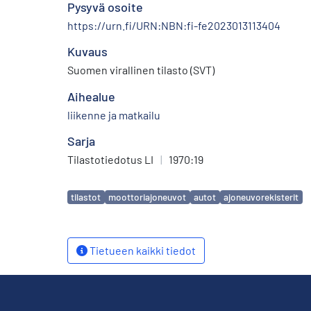
Pysyvä osoite
https://urn.fi/URN:NBN:fi-fe2023013113404
Kuvaus
Suomen virallinen tilasto (SVT)
Aihealue
liikenne ja matkailu
Sarja
Tilastotiedotus LI
|
1970:19
Avainsanat
tilastot
moottoriajoneuvot
autot
ajoneuvorekisterit
Tietueen kaikki tiedot