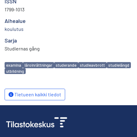
ISSN
1799-1013
Aihealue
koulutus
Sarja
Studiernas gång
Avainsanat
examina
läroinrättningar
studerande
studieavbrott
studielängd
utbildning
Tietueen kaikki tiedot