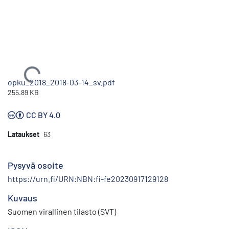
Ladataan...
opku_2018_2018-03-14_sv.pdf
255.89 KB
CC BY 4.0
Lataukset
63
Pysyvä osoite
https://urn.fi/URN:NBN:fi-fe20230917129128
Kuvaus
Suomen virallinen tilasto (SVT)