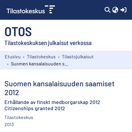
(c
OTOS
Tilastokeskuksen julkaisut verkossa
Etusivu
Tilastokeskus
Tilastojulkaisut
Kokoelmat
Suomen kansalaisuuden saamiset 2012
Selaa
Suomen kansalaisuuden saamiset
2012
Erhållande av finskt medborgarskap 2012
Citizenships granted 2012
Tilastokeskus
2013