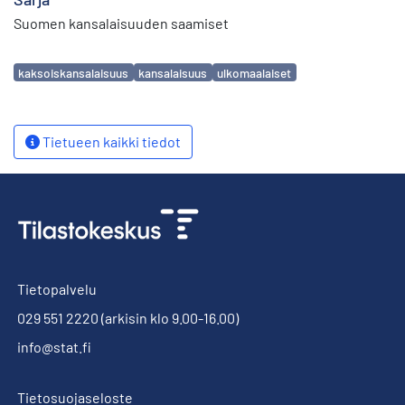
Suomen kansalaisuuden saamiset
Avainsanat
kaksoiskansalaisuus
kansalaisuus
ulkomaalaiset
Tietueen kaikki tiedot
Tietopalvelu
029 551 2220
(arkisin klo 9.00-16.00)
info@stat.fi
Tietosuojaseloste