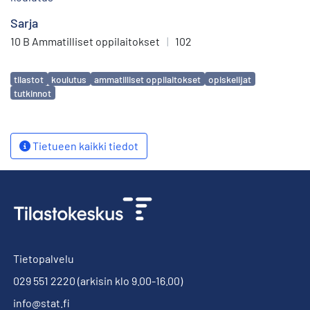
Sarja
10 B Ammatilliset oppilaitokset
|
102
Avainsanat
tilastot
koulutus
ammatilliset oppilaitokset
opiskelijat
tutkinnot
Tietueen kaikki tiedot
Tietopalvelu
029 551 2220
(arkisin klo 9.00-16.00)
info@stat.fi