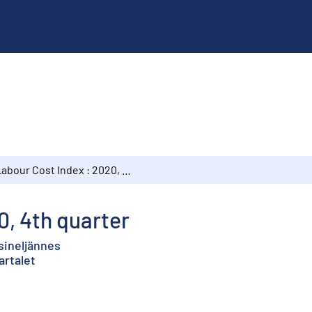
Labour Cost Index : 2020, 4th quarter
0, 4th quarter
sineljännes
artalet