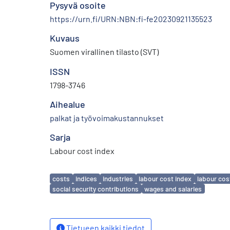
Pysyvä osoite
https://urn.fi/URN:NBN:fi-fe20230921135523
Kuvaus
Suomen virallinen tilasto (SVT)
ISSN
1798-3746
Aihealue
palkat ja työvoimakustannukset
Sarja
Labour cost index
Avainsanat
costs
indices
industries
labour cost index
labour cos
social security contributions
wages and salaries
Tietueen kaikki tiedot