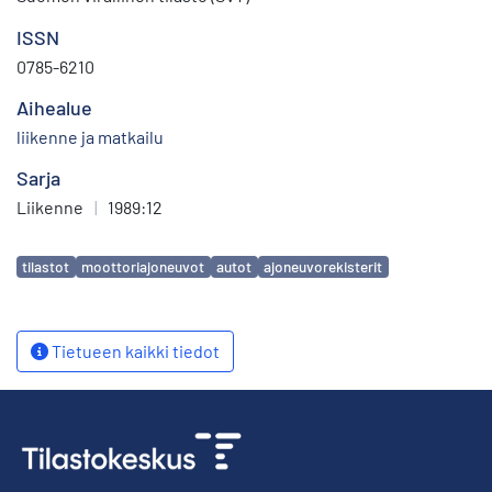
ISSN
0785-6210
Aihealue
liikenne ja matkailu
Sarja
Liikenne
|
1989:12
Avainsanat
tilastot
moottoriajoneuvot
autot
ajoneuvorekisterit
Tietueen kaikki tiedot