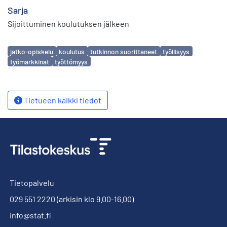
Sarja
Sijoittuminen koulutuksen jälkeen
Avainsanat
jatko-opiskelu
koulutus
tutkinnon suorittaneet
työllisyys
työmarkkinat
työttömyys
Tietueen kaikki tiedot
Tietopalvelu
029 551 2220
(arkisin klo 9.00-16.00)
info@stat.fi