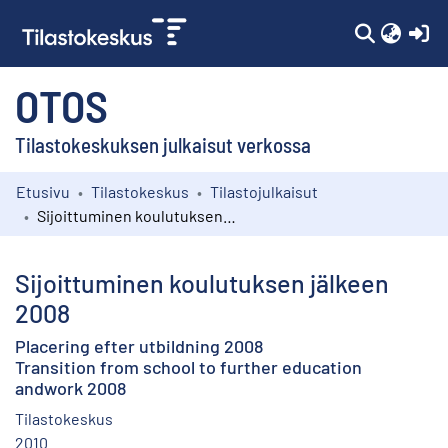
(c
OTOS
Tilastokeskuksen julkaisut verkossa
Etusivu
Tilastokeskus
Tilastojulkaisut
Kokoelmat
Sijoittuminen koulutuksen jälkeen 2008
Selaa
Sijoittuminen koulutuksen jälkeen
2008
Placering efter utbildning 2008
Transition from school to further education
andwork 2008
Tilastokeskus
2010