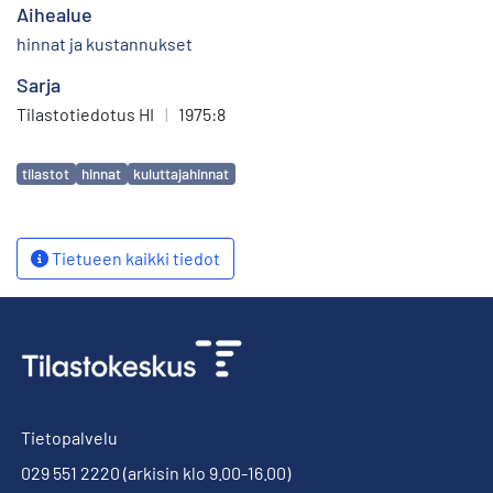
Aihealue
hinnat ja kustannukset
Sarja
Tilastotiedotus HI
|
1975:8
Avainsanat
tilastot
hinnat
kuluttajahinnat
Tietueen kaikki tiedot
Tietopalvelu
029 551 2220
(arkisin klo 9.00-16.00)