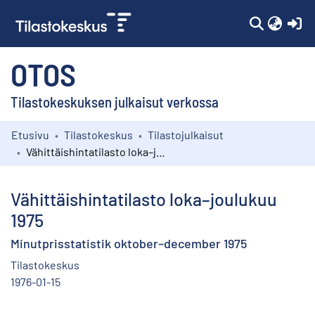
(c
OTOS
Tilastokeskuksen julkaisut verkossa
Etusivu
Tilastokeskus
Tilastojulkaisut
Kokoelmat
Vähittäishintatilasto loka–joulukuu 1975
Selaa
Vähittäishintatilasto loka–joulukuu
1975
Minutprisstatistik oktober–december 1975
Tilastokeskus
1976-01-15