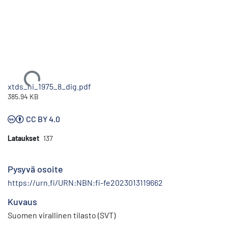
Ladataan...
xtds_hi_1975_8_dig.pdf
385.94 KB
CC BY 4.0
Lataukset
137
Pysyvä osoite
https://urn.fi/URN:NBN:fi-fe2023013119662
Kuvaus
Suomen virallinen tilasto (SVT)