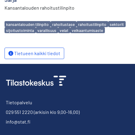
Kansantalouden rahoitustilinpito
Avainsanat
kansantalouden tilinpito
rahoitustase
rahoitustilinpito
sektorit
sijoitustoiminta
varallisuus
velat
velkaantumisaste
Tietueen kaikki tiedot
Tietopalvelu
029 551 2220
(arkisin klo 9.00-16.00)
info@stat.fi