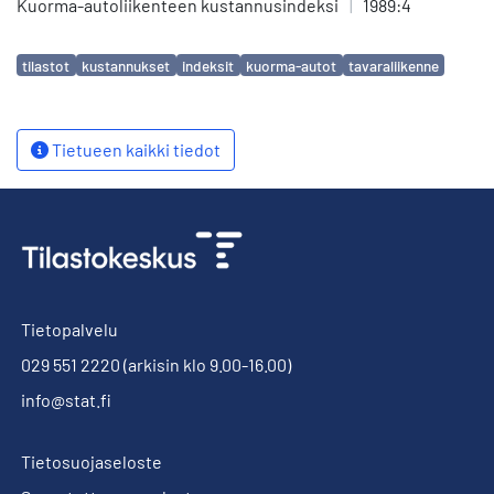
Kuorma-autoliikenteen kustannusindeksi
|
1989:4
Avainsanat
tilastot
kustannukset
indeksit
kuorma-autot
tavaraliikenne
Tietueen kaikki tiedot
Tietopalvelu
029 551 2220
(arkisin klo 9.00-16.00)
info@stat.fi
Tietosuojaseloste