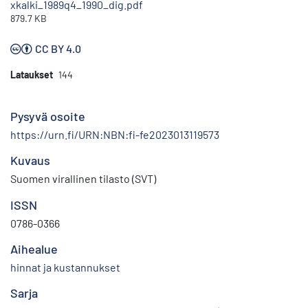
xkalki_1989q4_1990_dig.pdf
879.7 KB
CC BY 4.0
Lataukset
144
Pysyvä osoite
https://urn.fi/URN:NBN:fi-fe2023013119573
Kuvaus
Suomen virallinen tilasto (SVT)
ISSN
0786-0366
Aihealue
hinnat ja kustannukset
Sarja