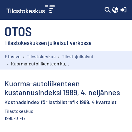
(c
OTOS
Tilastokeskuksen julkaisut verkossa
Etusivu
Tilastokeskus
Tilastojulkaisut
Kokoelmat
Kuorma-autoliikenteen kustannusindeksi 1989, 4. neljännes
Selaa
Kuorma-autoliikenteen
kustannusindeksi 1989, 4. neljännes
Kostnadsindex för lastbilstrafik 1989, 4 kvartalet
Tilastokeskus
1990-01-17