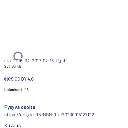
Ladataan...
atp_2016_04_2017-02-16_fi.pdf
283.85 KB
CC BY 4.0
Lataukset
45
Pysyvä osoite
https://urn.fi/URN:NBN:fi-fe20230915127122
Kuvaus