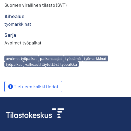
Suomen virallinen tilasto (SVT)
Aihealue
työmarkkinat
Sarja
Avoimet työpaikat
Avainsanat
avoimet työpaikat
palkansaajat
työelämä
työmarkkinat
työpaikat
vaikeasti täytettävä työpaikka
Tietueen kaikki tiedot