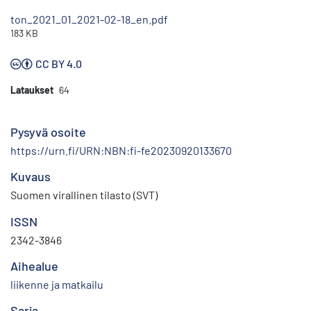
ton_2021_01_2021-02-18_en.pdf
183 KB
CC BY 4.0
Lataukset
64
Pysyvä osoite
https://urn.fi/URN:NBN:fi-fe20230920133670
Kuvaus
Suomen virallinen tilasto (SVT)
ISSN
2342-3846
Aihealue
liikenne ja matkailu
Sarja