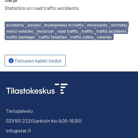
Statistics on road traffic accidents
Avainsanat
accidents
alcohol
drunkenness in traffic
intoxicants
mortality
motor vehicles
motorcar
road traffic
traffic
traffic accidents
traffic damages
traffic fatalities
traffic safety
vehicles
Tietueen kaikki tiedot
Tietopalvelu
029 551 2220
(arkisin klo 9.00-16.00)
info@stat.fi