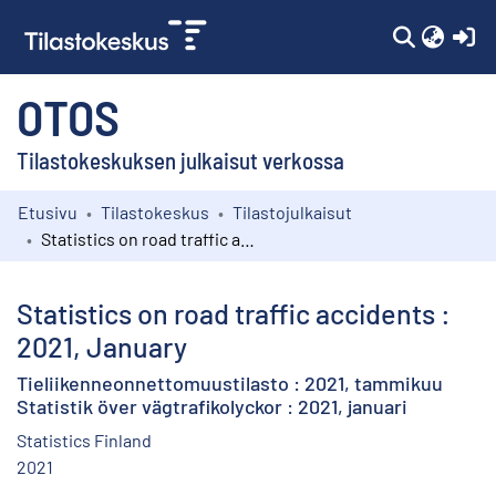
(c
OTOS
Tilastokeskuksen julkaisut verkossa
Etusivu
Tilastokeskus
Tilastojulkaisut
Kokoelmat
Statistics on road traffic accidents : 2021, January
Selaa
Statistics on road traffic accidents :
2021, January
Tieliikenneonnettomuustilasto : 2021, tammikuu
Statistik över vägtrafikolyckor : 2021, januari
Statistics Finland
2021