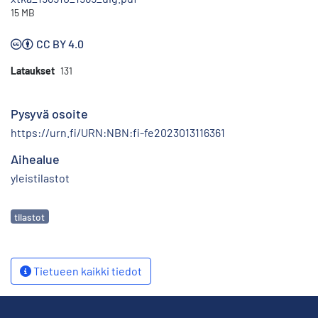
15 MB
CC BY 4.0
Lataukset
131
Pysyvä osoite
https://urn.fi/URN:NBN:fi-fe2023013116361
Aihealue
yleistilastot
Avainsanat
tilastot
Tietueen kaikki tiedot