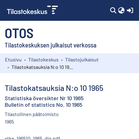
(c
OTOS
Tilastokeskuksen julkaisut verkossa
Etusivu
Tilastokeskus
Tilastojulkaisut
Kokoelmat
Tilastokatsauksia N:o 10 1965
Selaa
Tilastokatsauksia N:o 10 1965
Statistiska översikter Nr 10 1965
Bulletin of statistics No. 10 1965
Tilastollinen päätoimisto
1965
xtka_196510_1965_dig.pdf