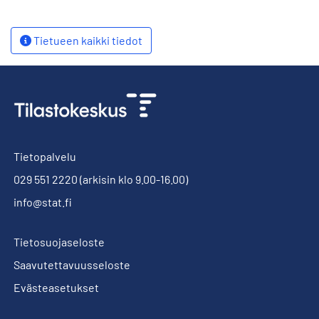
Tietueen kaikki tiedot
Tietopalvelu
029 551 2220
(arkisin klo 9.00-16.00)
info@stat.fi
Tietosuojaseloste
Saavutettavuusseloste
Evästeasetukset