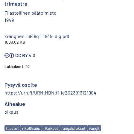
trimestre
Tilastollinen päätoimisto
1949
xranghen_1948q1_1949_dig.pdf
1009.02 KB
CC BY 4.0
Lataukset
92
Pysyvä osoite
https://urn.fi/URN:NBN:fi-fe2023013121904
Aihealue
oikeus
Avainsanat
tilastot
rikollisuus
rikokset
rangaistukset
vangit