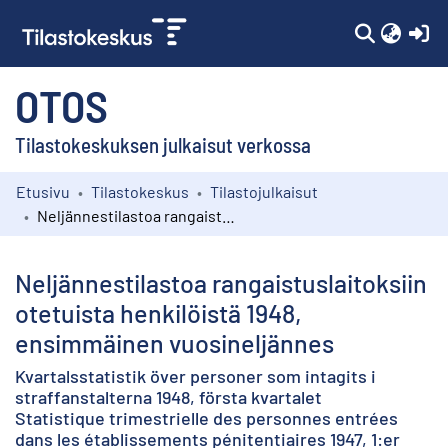
(c
OTOS
Tilastokeskuksen julkaisut verkossa
Etusivu
Tilastokeskus
Tilastojulkaisut
Kokoelmat
Neljännestilastoa rangaistuslaitoksiin otetuista henkilöistä 1948, ensimmäinen vuosineljännes
Selaa
Neljännestilastoa rangaistuslaitoksiin
otetuista henkilöistä 1948,
ensimmäinen vuosineljännes
Kvartalsstatistik över personer som intagits i
straffanstalterna 1948, första kvartalet
Statistique trimestrielle des personnes entrées
dans les établissements pénitentiaires 1947, 1:er