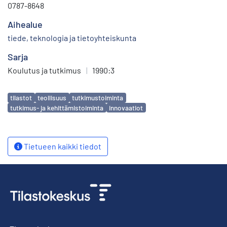
0787-8648
Aihealue
tiede, teknologia ja tietoyhteiskunta
Sarja
Koulutus ja tutkimus
|
1990:3
Avainsanat
tilastot
teollisuus
tutkimustoiminta
tutkimus- ja kehittämistoiminta
innovaatiot
Tietueen kaikki tiedot