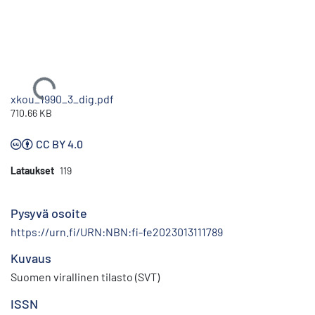
Ladataan...
xkou_1990_3_dig.pdf
710.66 KB
CC BY 4.0
Lataukset
119
Pysyvä osoite
https://urn.fi/URN:NBN:fi-fe2023013111789
Kuvaus
Suomen virallinen tilasto (SVT)
ISSN