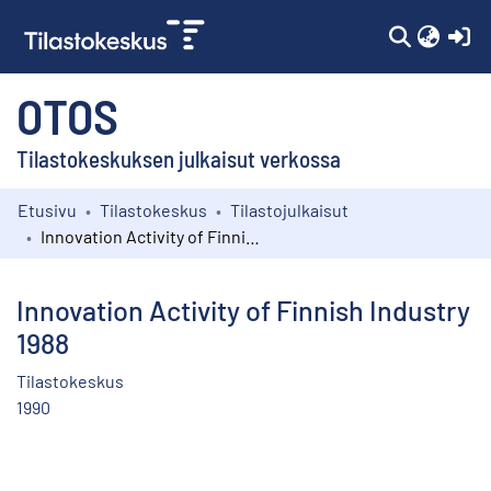
(c
OTOS
Tilastokeskuksen julkaisut verkossa
Etusivu
Tilastokeskus
Tilastojulkaisut
Kokoelmat
Innovation Activity of Finnish Industry 1988
Selaa
Innovation Activity of Finnish Industry
1988
Tilastokeskus
1990