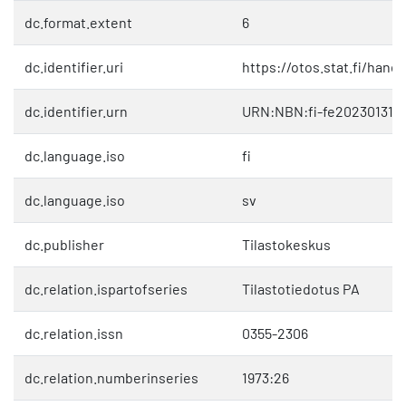
dc.format.extent
6
dc.identifier.uri
https://otos.stat.fi/hand
dc.identifier.urn
URN:NBN:fi-fe202301312
dc.language.iso
fi
dc.language.iso
sv
dc.publisher
Tilastokeskus
dc.relation.ispartofseries
Tilastotiedotus PA
dc.relation.issn
0355-2306
dc.relation.numberinseries
1973:26