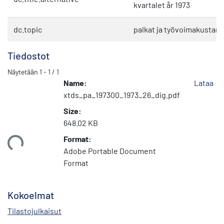
kvartalet år 1973
dc.topic
palkat ja työvoimakustan
Tiedostot
Näytetään
1 - 1 / 1
Name:
Lataa
xtds_pa_197300_1973_26_dig.pdf
Size:
648.02 KB
Format:
taan...
Adobe Portable Document
Format
Kokoelmat
Tilastojulkaisut