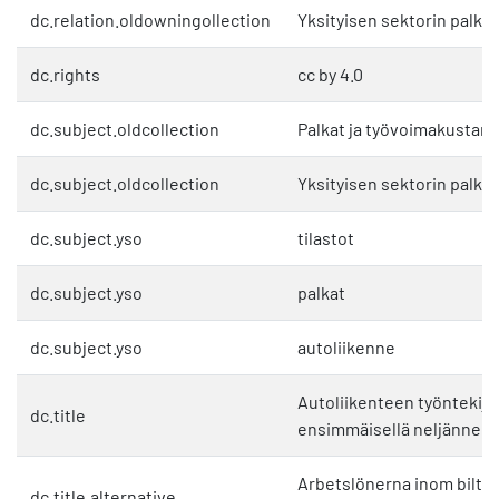
dc.relation.oldowningollection
Yksityisen sektorin palkat
dc.rights
cc by 4.0
dc.subject.oldcollection
Palkat ja työvoimakustan
dc.subject.oldcollection
Yksityisen sektorin palkat
dc.subject.yso
tilastot
dc.subject.yso
palkat
dc.subject.yso
autoliikenne
Autoliikenteen työntekijä
dc.title
ensimmäisellä neljänneks
Arbetslönerna inom biltra
dc.title.alternative