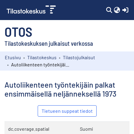
(c
OTOS
Tilastokeskuksen julkaisut verkossa
Etusivu
Tilastokeskus
Tilastojulkaisut
Kokoelmat
Autoliikenteen työntekijäin palkat ensimmäisellä neljänneksellä 1973
Selaa
Autoliikenteen työntekijäin palkat
ensimmäisellä neljänneksellä 1973
Tietueen suppeat tiedot
dc.coverage.spatial
Suomi