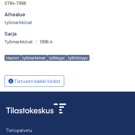
0784-7998
Aihealue
työmarkkinat
Sarja
Työmarkkinat
|
1996:4
Avainsanat
tilastot
työmarkkinat
työllisyys
työttömyys
Tietueen kaikki tiedot
Tietopalvelu