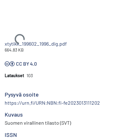
Ladataan...
xtytikk_199602_1996_dig.pdf
664.83 KB
CC BY 4.0
Lataukset
103
Pysyvä osoite
https://urn.fi/URN:NBN:fi-fe2023013111202
Kuvaus
Suomen virallinen tilasto (SVT)
ISSN