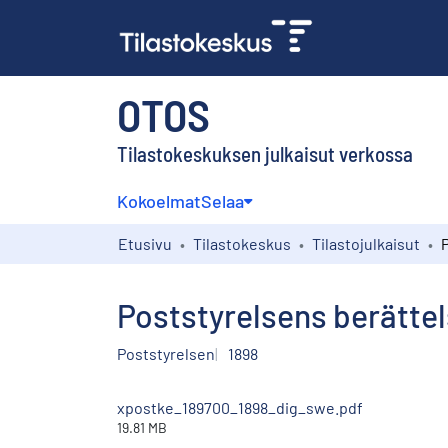
OTOS
Tilastokeskuksen julkaisut verkossa
Kokoelmat
Selaa
Etusivu
Tilastokeskus
Tilastojulkaisut
Poststyrelsens berättels
Poststyrelsen
1898
xpostke_189700_1898_dig_swe.pdf
19.81 MB