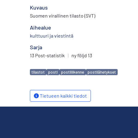
Kuvaus
Suomen virallinen tilasto (SVT)
Aihealue
kulttuuri ja viestintä
Sarja
13 Post-statistik
|
ny följd 13
Avainsanat
tilastot
posti
postiliikenne
postilähetykset
Tietueen kaikki tiedot