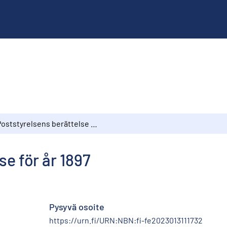
Poststyrelsens berättelse för år 1897
e för år 1897
Pysyvä osoite
https://urn.fi/URN:NBN:fi-fe2023013111732