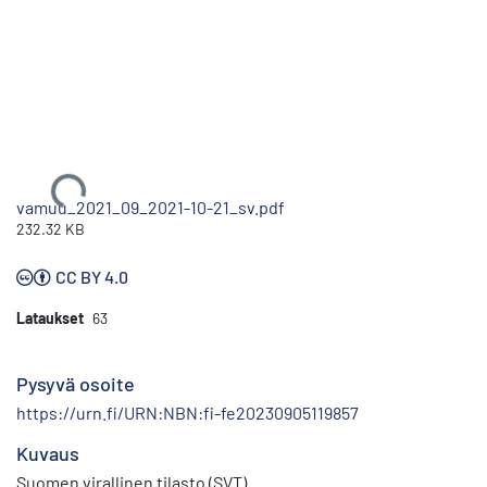
Ladataan...
vamuu_2021_09_2021-10-21_sv.pdf
232.32 KB
CC BY 4.0
Lataukset
63
Pysyvä osoite
https://urn.fi/URN:NBN:fi-fe20230905119857
Kuvaus
Suomen virallinen tilasto (SVT)