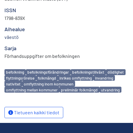
ISSN
1798-839X
Aihealue
väestö
Sarja
Förhandsuppgifter om befolkningen
Avainsanat
befolkning
befolkningsförändringar
befolkningstillväxt
dödlighet
flyttningsrörelse
folkmängd
inrikes omflyttning
invandring
nativitet
omflyttning inom kommunen
omflyttning mellan kommuner
preliminär folkmängd
utvandring
Tietueen kaikki tiedot