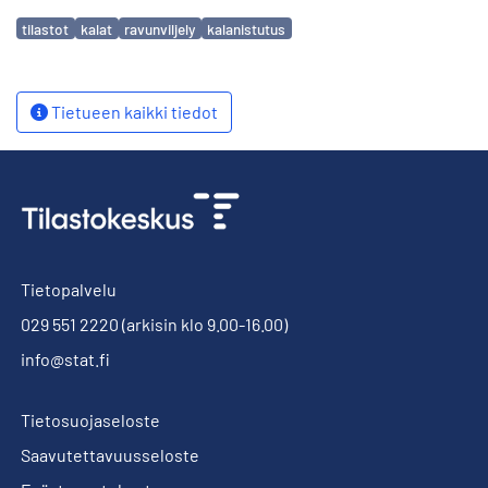
Avainsanat
tilastot
kalat
ravunviljely
kalanistutus
Tietueen kaikki tiedot
Tietopalvelu
029 551 2220
(arkisin klo 9.00-16.00)
info@stat.fi
Tietosuojaseloste
Saavutettavuusseloste