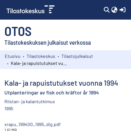
(c
OTOS
Tilastokeskuksen julkaisut verkossa
Etusivu
Tilastokeskus
Tilastojulkaisut
Kokoelmat
Kala- ja rapuistutukset vuonna 1994
Selaa
Kala- ja rapuistutukset vuonna 1994
Utplanteringar av fisk och kräftor år 1994
Riistan- ja kalantutkimus
1995
xrapu_199400_1995_dig.pdf
1.61 MB