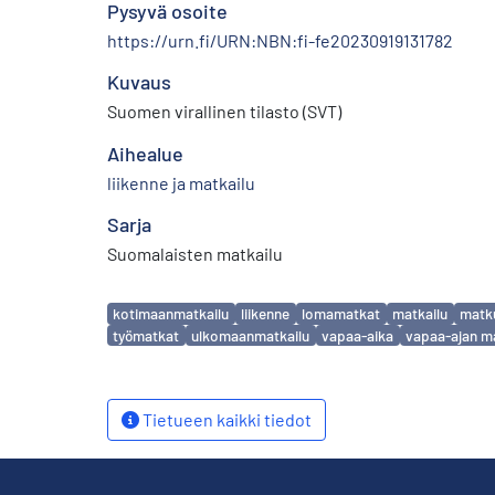
Pysyvä osoite
https://urn.fi/URN:NBN:fi-fe20230919131782
Kuvaus
Suomen virallinen tilasto (SVT)
Aihealue
liikenne ja matkailu
Sarja
Suomalaisten matkailu
Avainsanat
kotimaanmatkailu
liikenne
lomamatkat
matkailu
matku
työmatkat
ulkomaanmatkailu
vapaa-aika
vapaa-ajan m
Tietueen kaikki tiedot