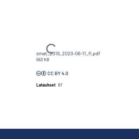
Ladataan...
smat_2019_2020-06-11_fi.pdf
563 KB
CC BY 4.0
Lataukset
87